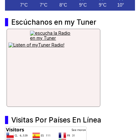
7°C
7°C
8°C
9°C
9°C
10°C
1
Escúchanos en my Tuner
Visitas Por Países En Línea