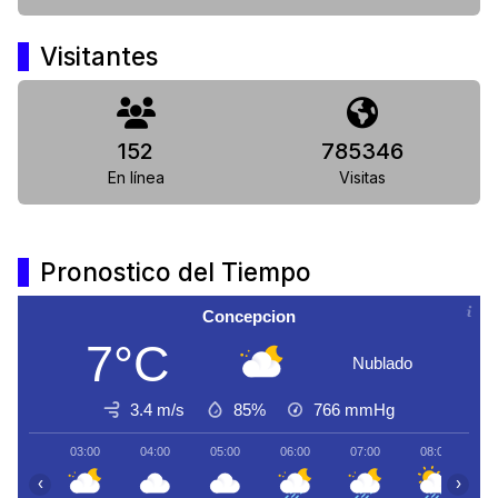
Visitantes
152
785346
En línea
Visitas
Pronostico del Tiempo
Concepcion
7°C
Nublado
3.4 m/s
85%
766
mmHg
03:00
04:00
05:00
06:00
07:00
08:00
0
‹
›