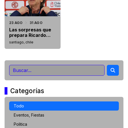
23 AGO
31 AGO
Las sorpresas que
prepara Ricardo
Gareca
santiago, chile
Categorías
Todo
Eventos, Fiestas
Politica