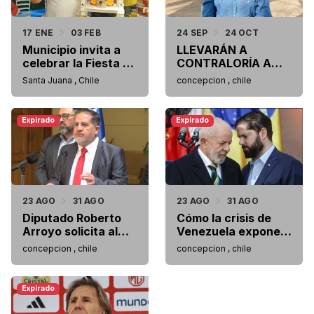
17 ENE
03 FEB
24 SEP
24 OCT
Municipio invita a
LLEVARÁN A
celebrar la Fiesta de
CONTRALORÍA A
la Miel en Santa
MUNICIPIO
Santa Juana , Chile
concepcion , chile
Juana
PENQUISTA POR
USO POLITICO DE
FONDAS Y OTROS
Expirado
Expirado
ESPACIOS
23 AGO
31 AGO
23 AGO
31 AGO
Diputado Roberto
Cómo la crisis de
Arroyo solicita al
Venezuela expone
gobierno revertir
la brecha entre la
concepcion , chile
concepcion , chile
decreto que permite
izquierda de Boric y
el ingreso de buzos
la de la "vieja
extranjeros al país.
guardia" de Lula,
Expirado
AMLO y Petro