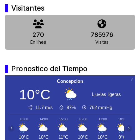
Visitantes
270
785976
En línea
Visitas
Pronostico del Tiempo
Concepcion
10°C
Lluvias ligeras
11.7 m/s
87%
762
mmHg
13:00
14:00
15:00
16:00
17:00
18:00
1
‹
›
10°C
10°C
11°C
10°C
10°C
9°C